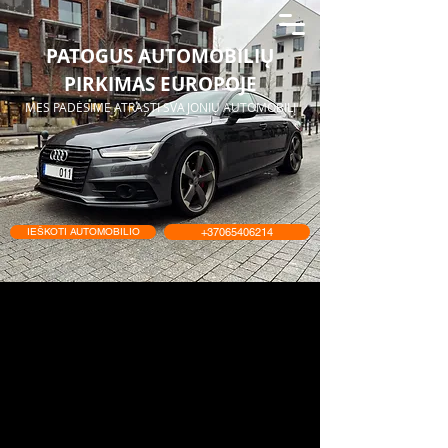
PATOGUS AUTOMOBILIŲ
PIRKIMAS EUROPOJE
MES PADĖSIME ATRASTI SVAJONIŲ AUTOMOBILĮ
IEŠKOTI AUTOMOBILIO
+37065406214