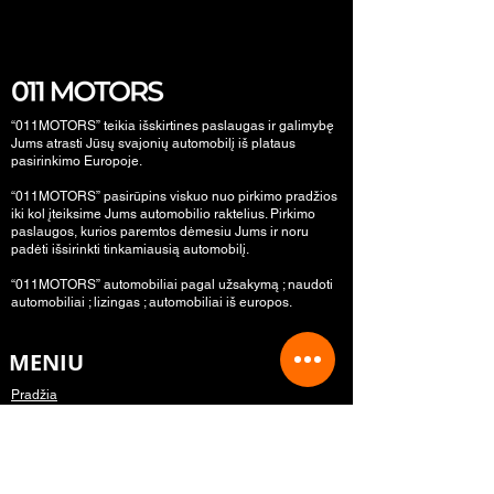
“011MOTORS” teikia išskirtines paslaugas ir galimybę
Jums atrasti Jūsų svajonių automobilį iš plataus
pasirinkimo Europoje.
“011MOTORS” pasirūpins viskuo nuo pirkimo pradžios
iki kol įteiksime Jums automobilio raktelius. Pirkimo
paslaugos, kurios paremtos dėmesiu Jums ir noru
padėti išsirinkti tinkamiausią automobilį.
“011MOTORS” automobiliai pagal užsakymą ; naudoti
automobiliai ; lizingas ; automobiliai iš europos.
MENIU
Pradžia
Pirkimo eiga
Paslaugų kainos
Užklausos pateikimas