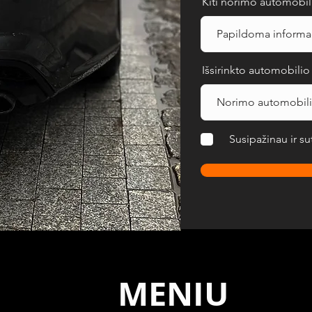
Kiti norimo automobilio
Išsirinkto automobili
Susipažinau ir su
MENIU