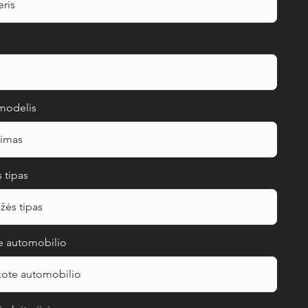
modelis
s tipas
te automobilio