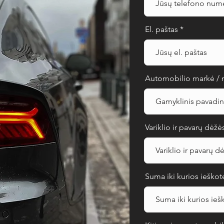
El. paštas
Automobilio markė / 
Variklio ir pavarų dėžė
Suma iki kurios ieško