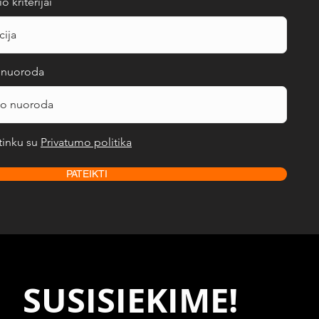
 kriterijai
o nuoroda
tinku su
Privatumo politika
PATEIKTI
SUSISIEKIME!