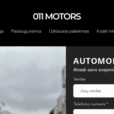
ga
Paslaugų kainos
Užklausos pateikimas
Kodėl rin
AUTOMOB
Atrask savo svajoni
Vardas
Telefono numeris