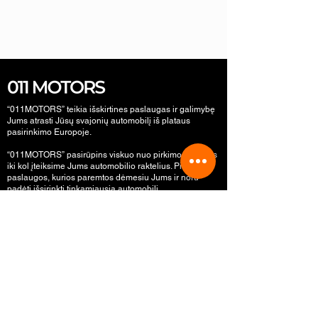
“011MOTORS” teikia išskirtines paslaugas ir galimybę
Jums atrasti Jūsų svajonių automobilį iš plataus
pasirinkimo Europoje.
“011MOTORS” pasirūpins viskuo nuo pirkimo pradžios
iki kol įteiksime Jums automobilio raktelius. Pirkimo
paslaugos, kurios paremtos dėmesiu Jums ir noru
padėti išsirinkti tinkamiausią automobilį.
“011MOTORS” automobiliai pagal užsakymą ; naudoti
automobiliai ; lizingas ; automobiliai iš europos.
MENIU
Pradžia
Pirkimo eiga