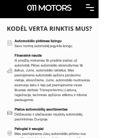
KODĖL VERTA RINKTIS MUS?
Automobilio pirkimas lizingu
Savo norimą automobilį įsigykite lizingu.
Finansinė nauda
Iš pradžių mokamas tik pradinis įnašas už
automobilį. Pilnas automobilio atsiskaitymas tik
įteikus, Jums, automobilio raktelius. Mes
pasirūpiname automobilio apžiūra pardavimo
vietoje, atsiunčiame, Jums, automobilio nuotraukas
esamuoju laiku ir taip pat pasirūpinsime visais
likusiais darbais: Transportavimu į Lietuvą,
registracija, techninės apžiūros atlikimu ir kitomis
paslaugomis.
Platus automobilių asortimentas
Didžiausias ir plačiausias naudotų automobilių
pasirinkimas Europoje.
Patogiai ir saugiai
Mes pasirūpiname Jūsų automobilio pirkimu nuo