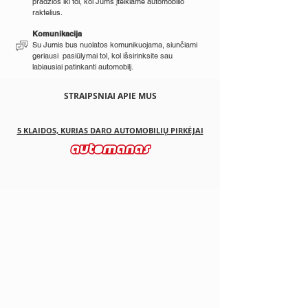
pradžios iki tol, kol Jums įteikiame automobilio
raktelius.
Komunikacija
Su Jumis bus nuolatos komunikuojama, siunčiami
geriausi pasiūlymai tol, kol išsirinksite sau
labiausiai patinkanti automobilį.
STRAIPSNIAI APIE MUS
5 KLAIDOS, KURIAS DARO AUTOMOBILIŲ PIRKĖJAI