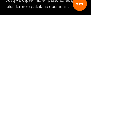
Jūsų vardą, tel. nr., el. pašto adresą ir
kitus formoje pateiktus duomenis.
“011MOTORS” teikia išskirtines paslaugas ir galimybę
Jums atrasti Jūsų svajonių automobilį iš plataus
pasirinkimo Europoje.
“011MOTORS” pasirūpins viskuo nuo pirkimo pradžios
iki kol įteiksime Jums automobilio raktelius. Pirkimo
paslaugos, kurios paremtos dėmesiu Jums ir noru
padėti išsirinkti tinkamiausią automobilį.
“011MOTORS” automobiliai pagal užsakymą ; naudoti
automobiliai ; lizingas ; automobiliai iš europos.
MENIU