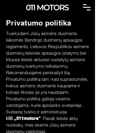
Privatumo politika
Tvarkydami Jūsų asmens duomenis
laikomės Bendrojo duomenų apsaugos
reglamento, Lietuvos Respublikos asmens
duomenų teisinės apsaugos įstatymo bei
kituose teisės aktuose nustatytų asmens
duomenų tvarkymo reikalavimų.
Rekomenduojame perskaityti šią
Privatumo politiką tam, kad suprastumėte,
kokius asmens duomenis kaupiame ir
kokiais tikslais jie yra naudojami.
Privatumo politika galioja visiems
vartotojams, kurie apsilanko svetainėje.
Svetainę tvarko ir administruoja
MB
. Pasak teisės aktų
„011motors“
nuostatų, mes esame Jūsų asmens
duomenų valdytojas.