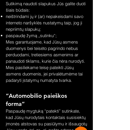
Sutikimą naudoti slapukus Jūs galite duoti
šiais būdais:
neištrindami jų ir (ar) nepakeisdami savo
interneto naršyklės nustatymų taip, jog ji
nepriimtų slapukų;
paspaudę žymą „sutinku“;
Mes garantuojame, kad Jūsų asmens
duomenys bei teisėto pagrindo nebus
perduodami, tretiesiems asmenims ar
panaudoti tiklams, kurie čia nėra nurodyti.
Mes pasiliekame teisę pateikti Jūsų
asmens duomenis, jei privalėtumėme tai
padaryti įstatymų numatyta tvarka.
“Automobilio paieškos
forma”
Paspaudę mygtuką “patekti” sutinkate,
kad Jūsų nurodytais kontaktais susisiektų
įmonės atstovas su pasiūlymu ir išsaugotų